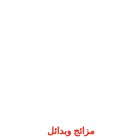
من أجل الحفاظ على الكوكب
المكونات والمواد المسببة
للحساسية
100٪
سميد
قمح
صلب
عالي
الجودة
.
قد تحتوي على آثار فول الصويا والخردل.
إذا كان رقم الدفعة يحتوي على الحرف N: قد تحتوي على بيض.
مزائج
وبدائل