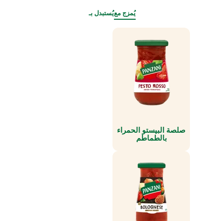
يُمزج مع
يُستبدل بـ
صلصة البيستو الحمراء
بالطماطم