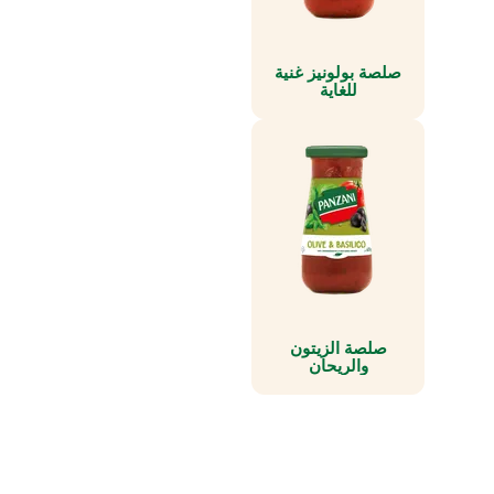
صلصة بولونيز غنية
للغاية
صلصة الزيتون
والريحان