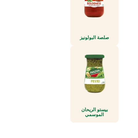
صلصة البولونيز
بيستو الريحان
الموسمي