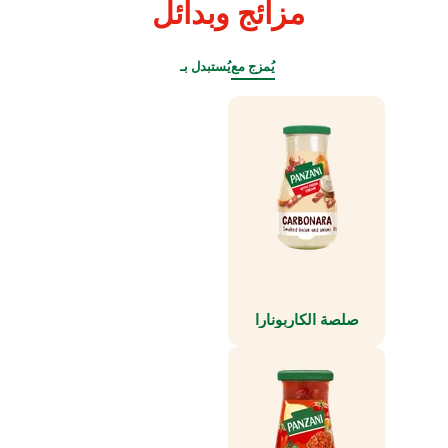
مزائج
وبدائل
يُمزج مع
يُستبدل بـ
صلصة الكاربونارا