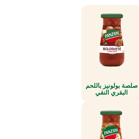
صلصة بولونيز باللحم
البقري النقي