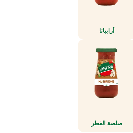
أرابياتا
صلصة الفطر