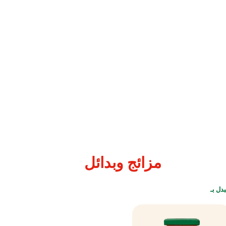
نات والمواد المسببة للحساسية
د
قمح
صلب
عالي
الجودة
.
لى آثار فول الصويا والخردل.
فعة يحتوي على الحرف N: قد تحتوي على بيض.
مزائج
وبدائل
بدل بـ