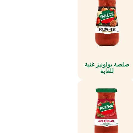
صلصة بولونيز غنية
للغاية